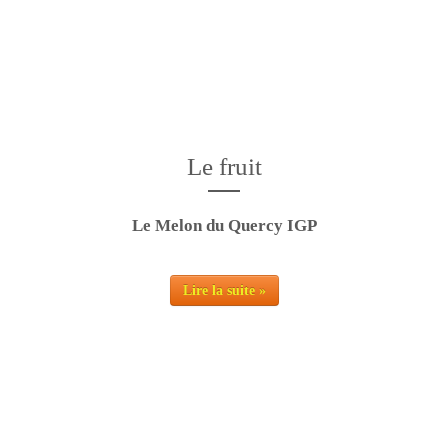
ruit de plein c
Le fruit
Le Melon du Quercy IGP
Lire la suite »